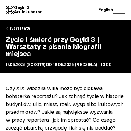
Goyki 3
English
Art Inkubator
Warsztaty
Wizyta
Życie i śmierć przy Goyki 3 |
Kalendarium
Warsztaty z pisania biografii
miejsca
Czytelnia
Pamiętnik rezydencji
17.05.2025 (SOBOTA) DO 18.05.2025 (NIEDZIELA)
10:00
Archiwum
Wynajem przestrzeni
Czy XIX-wieczna willa może być ciekawą
Kontakt
bohaterką reportażu? Jak tchnąć życie w historie
Poznaj nas
budynków, ulic, miast, rzek, wysp albo kultowych
przedmiotów? Jakie są największe wyzwania
Zespół
Rada programowa
Historia miejsca
Park i ogród społeczny
w pracy reportera i jak im sprostać? Od czego
Archiwum społeczne
Dla mediów
zacząć pisarską przygodę i jak się nie poddać?
Nasze współprace