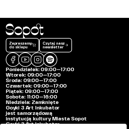
Zapraszamy
Czytaj nasz
do sklepu
newsletter
Poniedziałek:
09:00—17:00
Wtorek:
09:00—17:00
Środa:
09:00—17:00
Czwartek:
09:00—17:00
Piątek:
09:00—17:00
Sobota:
11:00—16:00
Niedziela:
Zamknięte
Goyki 3 Art Inkubator
jest samorządową
instytucją kultury Miasta Sopot
Goyki 3 Art Inkubator