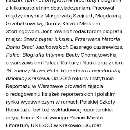
książek
non fiction
(głównie reportaży i biografii)
z kilkunastoletnim doświadczeniem. Pracował
między innymi z Małgorzatą Szejnert, Magdaleną
Grzebałkowską, Dorotą Karaś i Markiem
Sterlingowem. Jest również redaktorem biografii
miejsc:
Sześć pięter luksusu. Przerwana historia
Domu Braci Jabłkowskich
Cezarego Łazarewicza,
Pałac. Biografia intymna
Beaty Chomątowskiej
o warszawskim Pałacu Kultury i Nauki oraz zbioru
18. znaczy Nowa Huta. Reportaże o najmłodszej
dzielnicy Krakowa
. Od 2016 roku w Instytucie
Reportażu w Warszawie prowadzi zajęcia
o redagowaniu książek reporterskich i polskim
rynku wydawniczym w ramach Polskiej Szkoły
Reportażu, był też wykładowcą reporterskiej
edycji Kursu Kreatywnego Pisania Miasta
Literatury UNESCO w Krakowie. Laureat