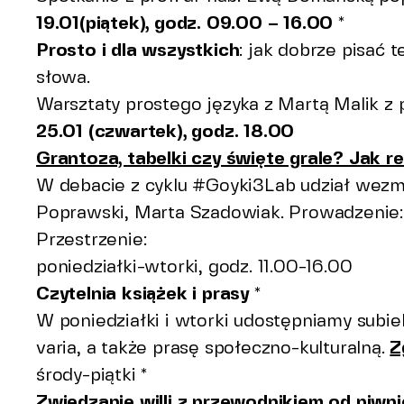
19.01(piątek), godz. 09.00 – 16.00
*
Prosto i dla wszystkich
: jak dobrze pisać 
słowa.
Warsztaty prostego języka z Martą Malik z
25.01 (czwartek), godz. 18.00
Grantoza, tabelki czy święte grale? Jak re
W debacie z cyklu #Goyki3Lab udział wezm
Poprawski, Marta Szadowiak. Prowadzenie:
Przestrzenie:
poniedziałki-wtorki, godz. 11.00-16.00
Czytelnia książek i prasy
*
W poniedziałki i wtorki udostępniamy subiek
varia, a także prasę społeczno-kulturalną.
Z
środy-piątki *
Zwiedzanie willi z przewodnikiem od piwn