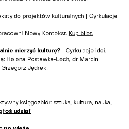
teksty do projektów kulturalnych | Cyrkulacje
 pracowni Nowy Kontekst.
Kup bilet.
alnie mierzyć kulturę?
| Cyrkulacje idei.
ą: Helena Postawka-Lech, dr Marcin
 Grzegorz Jędrek.
tywny księgozbiór: sztuka, kultura, nauka,
głoś udział
ic po wieżę