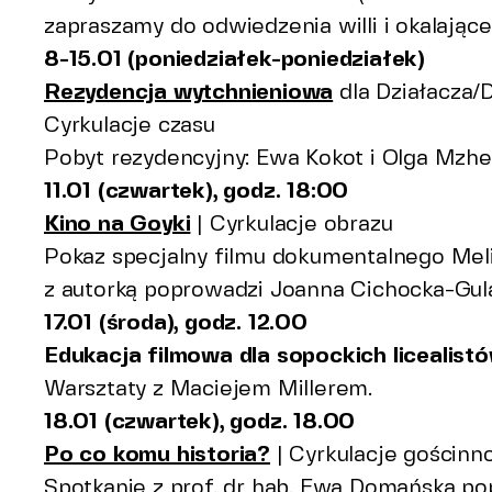
zapraszamy do odwiedzenia willi i okalające
8-15.01 (poniedziałek-poniedziałek)
Park i 
Rezydencja wytchnieniowa
dla Działacza/D
Cyrkulacje czasu
Pobyt rezydencyjny: Ewa Kokot i Olga Mzhe
11.01 (czwartek), godz. 18:00
Kino na Goyki
| Cyrkulacje obrazu
Pokaz specjalny filmu dokumentalnego Meli
z autorką poprowadzi Joanna Cichocka-Gul
17.01 (środa), godz. 12.00
Edukacja filmowa dla sopockich licealistó
Warsztaty z Maciejem Millerem.
18.01 (czwartek), godz. 18.00
Po co komu historia?
| Cyrkulacje gościnno
Spotkanie z prof. dr hab. Ewą Domańską po