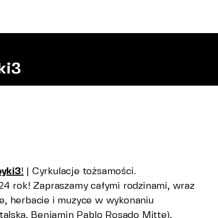
Wizyta
ki3
Kalendarium
Czytelnia
Pamiętnik rezydencji
Archiwum
Wynajem przestrzen
yki3
!
| Cyrkulacje tożsamości.
24 rok! Zapraszamy całymi rodzinami, wraz
Kontakt
, herbacie i muzyce w wykonaniu
talska, Benjamin Pablo Rosado Mitte),