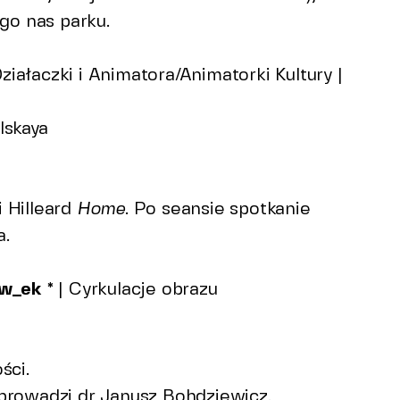
Poznaj nas
go nas parku.
Zespół
Rada programowa
Historia miejsc
ogród społeczny
Archiwum społeczne
Dla
ziałaczki i Animatora/Animatorki Kultury |
Nasze współprace
lskaya
 Hilleard
Home
. Po seansie spotkanie
a.
w_ek *
| Cyrkulacje obrazu
ści.
prowadzi dr Janusz Bohdziewicz.