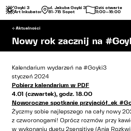
Goyki 3
ul. Jakuba Goyki 3
Dziś otwarte
Art Inkubator
81-715 Sopot
11:00—16:00
Aktualności
Nowy rok zacznij na #Goy
Kalendarium wydarzeń na #Goyki3
styczeń 2024
Pobierz kalendarium w PDF
4.01 (czwartek), godz. 18.00
Noworoczne spotkanie przyjaciół_ek #Go
Życzmy sobie najlepszego na cały nowy 20
z czworonogami! Oprócz rozmów przy kawie
w wykonaniu duetu 2sensitive (Ania Rozkwi